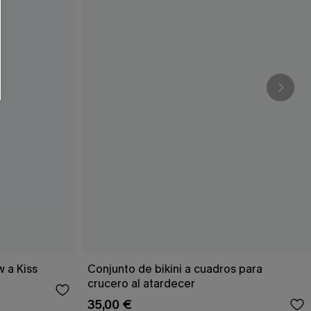
RSE
r este formulario, usted acepta nuestros
acidad
, y además acepta recibir correos
ticos de Cupshe en cualquier momento del
r ninguna compra. Podemos utilizar la
ductos y ofertas adaptados a su perfil.
w a Kiss
Conjunto de bikini a cuadros para
crucero al atardecer
35,00 €