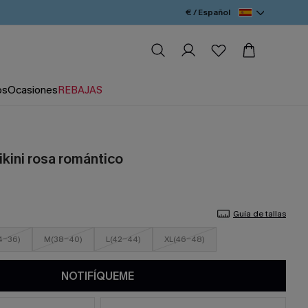
€ / Español
os
Ocasiones
REBAJAS
ikini rosa romántico
Guía de tallas
4-36)
M(38-40)
L(42-44)
XL(46-48)
NOTIFÍQUEME