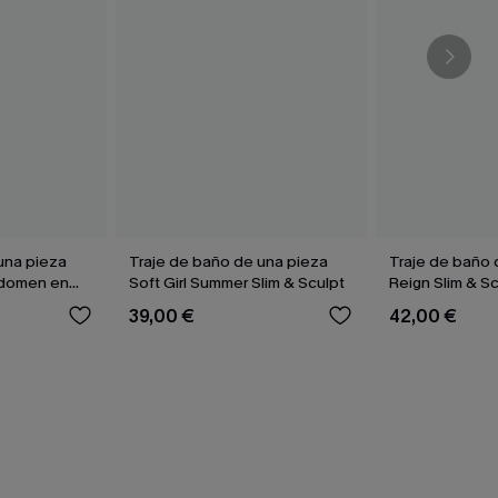
una pieza
Traje de baño de una pieza
Traje de baño 
bdomen en
Soft Girl Summer Slim & Sculpt
Reign Slim & S
39,00 €
42,00 €