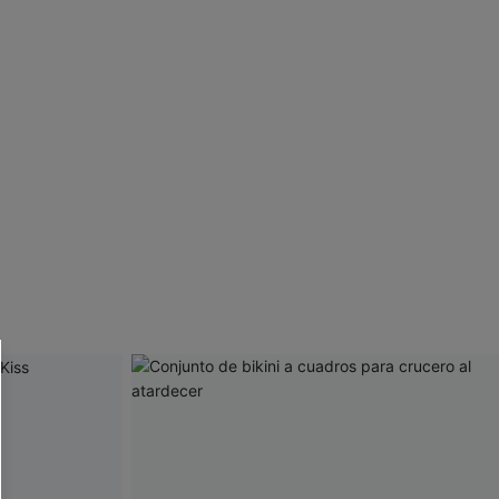
 CUPSHE?
ompra mínima