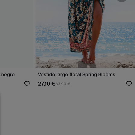
 CUPSHE?
o negro
Vestido largo floral Spring Blooms
27,10 €
33,90 €
ompra mínima