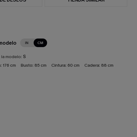
 modelo
IN
CM
e la modelo:
S
:
176 cm
Busto:
85 cm
Cintura:
60 cm
Cadera:
88 cm