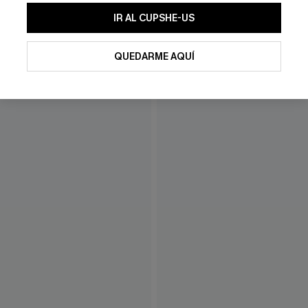
SUSCRIBI
IR AL CUPSHE-US
Al proporcionar su información de contacto y envia
Términos y condiciones
y nuestra
Política de priv
QUEDARME AQUÍ
electrónicos promocionales y personalizados automá
día. No se requiere consentimiento para realiza
información que nos facilite para recomendarle pro