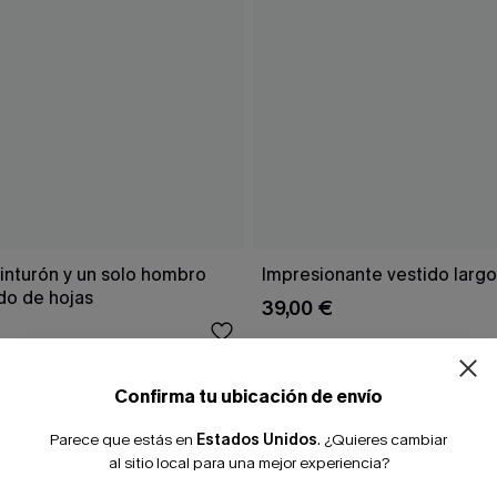
¿NUEVO EN
inturón y un solo hombro
Impresionante vestido larg
o de hojas
39,00 €
-10% extra sin c
Confirma tu ubicación de envío
Parece que estás en
Estados Unidos
.
¿Quieres cambiar
al sitio local para una mejor experiencia?