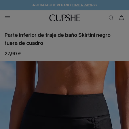
👒PROMOCIÓN DE VERANO:
-10% EN 2 VESTIDOS
>>
🚚ENVÍO GRATUITO A PARTIR DE 49 € >>
💌¡SUSCRIBIRSE & GANAR -10% EXTRA!
Parte inferior de traje de baño Skirtini negro
fuera de cuadro
27,90 €