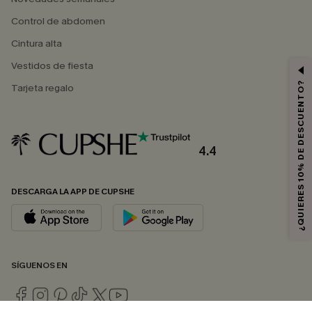
Control de abdomen
Cintura alta
Vestidos de fiesta
¿QUIERES 10% DE DESCUENTO?
Tarjeta regalo
4.4
DESCARGA LA APP DE CUPSHE
SÍGUENOS EN