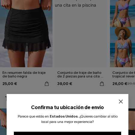
En resumen falda de traje
Conjunto de traje de baño
Conjunto de t
de baño negra
de 2 piezas para una cita en
tropical rever
la piscina
de talle med
25,00 €
39,00 €
26,00 €
29,
TAMBIÉN TE PUEDE GUSTAR
Confirma tu ubicación de envío
Parece que estás en
Estados Unidos
.
¿Quieres cambiar al sitio
local para una mejor experiencia?