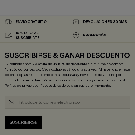
ENVÍO GRATUITO
DEVOLUCIÓN EN 30 DÍAS
10 % DTO. AL
PROMOCIÓN
SUSCRIBIRTE
SUSCRIBIRSE & GANAR DESCUENTO
¡Suscríbete ahora y disfruta de un 10 % de descuento sin mínimo de compra!
*Un código por pedido. Cada código es válido una sola vez. Al hacer clic en este
botón, aceptas recibir promociones exclusivas y novedades de Cupshe por
correo electrónico. También aceptas nuestros
Términos y condiciones
y nuestra
Política de privacidad
. Puedes darte de baja en cualquier momento.
SUSCRIBIRSE