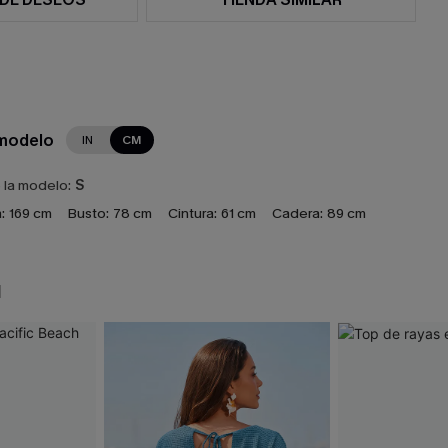
 modelo
IN
CM
e la modelo:
S
:
169 cm
Busto:
78 cm
Cintura:
61 cm
Cadera:
89 cm
N