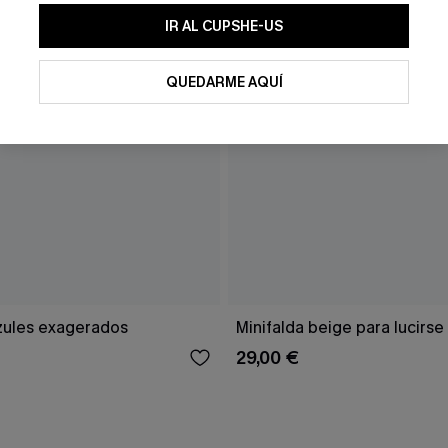
IR AL CUPSHE-US
QUEDARME AQUÍ
zules exagerados
Minifalda beige para lucirse
29,00 €