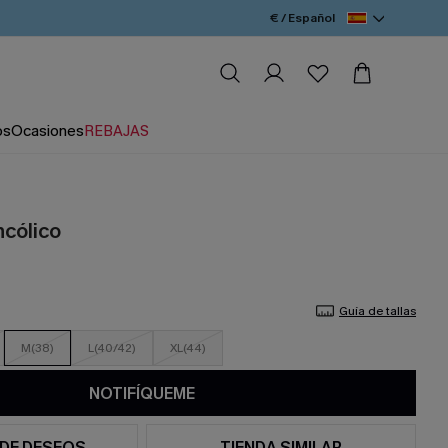
€ / Español
os
Ocasiones
REBAJAS
ncólico
Guía de tallas
M(38)
L(40/42)
XL(44)
NOTIFÍQUEME
 DE DESEOS
TIENDA SIMILAR