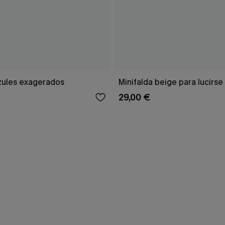
zules exagerados
Minifalda beige para lucirse
29,00 €