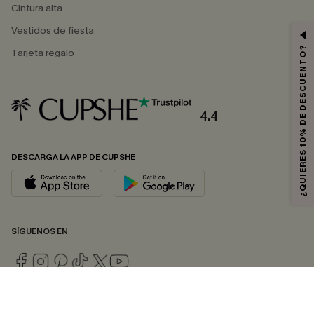
Cintura alta
Vestidos de fiesta
¿QUIERES 10% DE DESCUENTO?
Tarjeta regalo
4.4
DESCARGA LA APP DE CUPSHE
SÍGUENOS EN