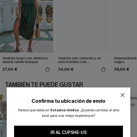
Vestido largo con abertura
Vestido con cinturón y un
Impresionante
lateral verde bosque
solo hombro con
negro
estampado de hojas
27,00 €
34,00 €
39,00 €
TAMBIÉN TE PUEDE GUSTAR
Confirma tu ubicación de envío
Parece que estás en
Estados Unidos
.
¿Quieres cambiar al sitio
local para una mejor experiencia?
IR AL CUPSHE-US