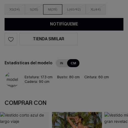
XS(34)
S(36)
M(38)
L(40/42)
XL(44)
NOTIFÍQUEME
TIENDA SIMILAR
Estadísticas del modelo
IN
CM
Estatura:
173 cm
Busto:
80 cm
Cintura:
60 cm
Cadera:
90 cm
COMPRAR CON