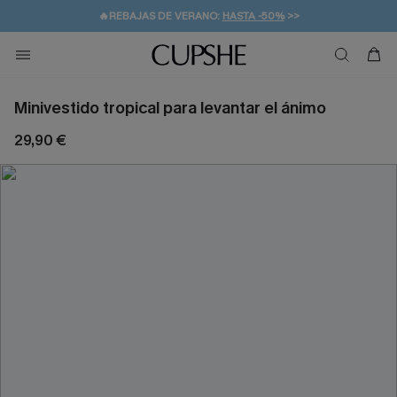
👒PROMOCIÓN DE VERANO:
-10% EN 2 VESTIDOS
>>
🚚ENVÍO GRATUITO A PARTIR DE 49 € >>
💌¡SUSCRIBIRSE & GANAR -10% EXTRA!
Minivestido tropical para levantar el ánimo
29,90 €