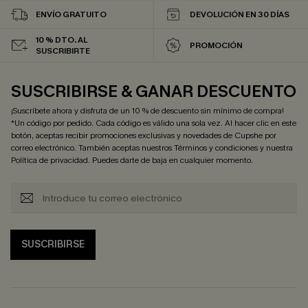
ENVÍO GRATUITO
DEVOLUCIÓN EN 30 DÍAS
10 % DTO. AL
PROMOCIÓN
SUSCRIBIRTE
SUSCRIBIRSE & GANAR DESCUENTO
¡Suscríbete ahora y disfruta de un 10 % de descuento sin mínimo de compra!
*Un código por pedido. Cada código es válido una sola vez. Al hacer clic en este
botón, aceptas recibir promociones exclusivas y novedades de Cupshe por
correo electrónico. También aceptas nuestros
Términos y condiciones
y nuestra
Política de privacidad
. Puedes darte de baja en cualquier momento.
SUSCRIBIRSE