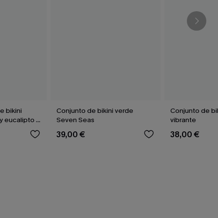
 bikini
Conjunto de bikini verde
Conjunto de biki
y eucalipto y
Seven Seas
vibrante
alto
39,00 €
38,00 €