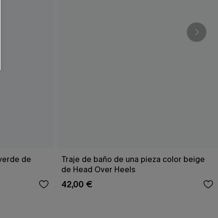
RSE
r este formulario, usted acepta nuestros
acidad
, y además acepta recibir correos
ticos de Cupshe en cualquier momento del
r ninguna compra. Podemos utilizar la
ductos y ofertas adaptados a su perfil.
 verde de
Traje de baño de una pieza color beige
de Head Over Heels
42,00 €