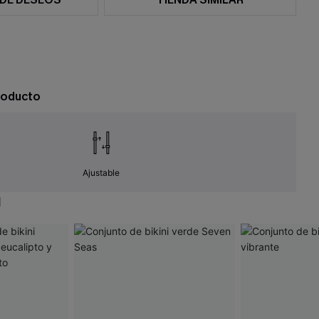
roducto
Ajustable
N