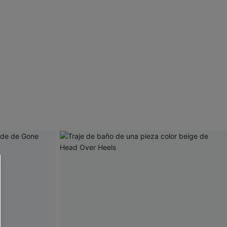
 CUPSHE?
ompra mínima