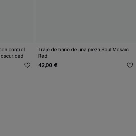
con control
Traje de baño de una pieza Soul Mosaic
 oscuridad
Red
42,00 €