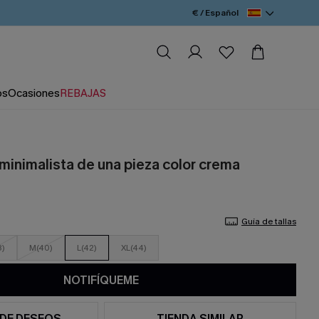
€ / Español
os
Ocasiones
REBAJAS
minimalista de una pieza color crema
Guía de tallas
8)
M(40)
L(42)
XL(44)
NOTIFÍQUEME
 DE DESEOS
TIENDA SIMILAR