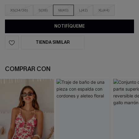
XS(34/36)
S(38)
M(40)
L(42)
XL(44)
NOTIFÍQUEME
TIENDA SIMILAR
COMPRAR CON