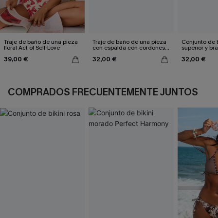
Traje de baño de una pieza
Traje de baño de una pieza
Conjunto de b
floral Act of Self-Love
con espalda con cordones y
superior y br
aleteo floral
reversible de
39,00 €
32,00 €
32,00 €
marrón
COMPRADOS FRECUENTEMENTE JUNTOS