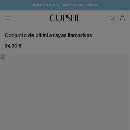
👒PROMOCIÓN DE VERANO:
-10% EN 2 VESTIDOS
>>
🚚ENVÍO GRATUITO A PARTIR DE 49 € >>
💌¡SUSCRIBIRSE & GANAR -10% EXTRA!
Conjunto de bikini a rayas llamativas
34,90 €