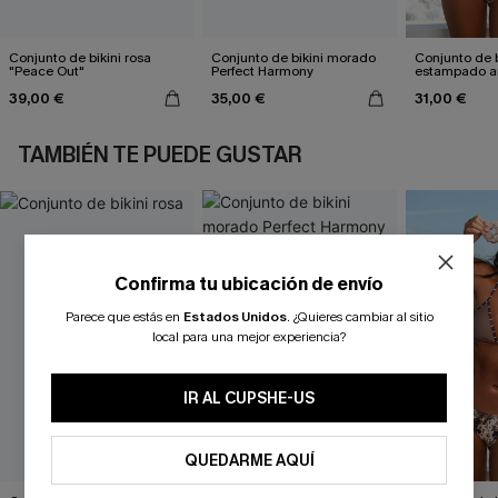
Conjunto de bikini rosa
Conjunto de bikini morado
Conjunto de b
"Peace Out"
Perfect Harmony
estampado a
atractivo
39,00 €
35,00 €
31,00 €
TAMBIÉN TE PUEDE GUSTAR
Confirma tu ubicación de envío
Parece que estás en
Estados Unidos
.
¿Quieres cambiar al sitio
local para una mejor experiencia?
IR AL CUPSHE-US
QUEDARME AQUÍ