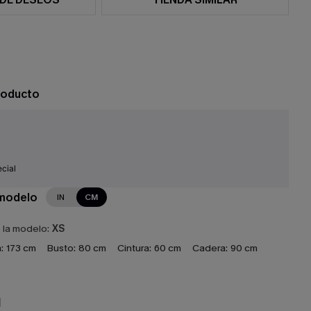
roducto
cial
 modelo
IN
CM
e la modelo:
XS
:
173 cm
Busto:
80 cm
Cintura:
60 cm
Cadera:
90 cm
N