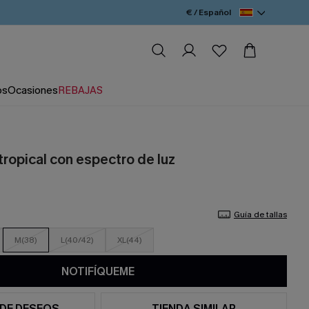
€ / Español
os
Ocasiones
REBAJAS
tropical con espectro de luz
Guía de tallas
M(38)
L(40/42)
XL(44)
NOTIFÍQUEME
 DE DESEOS
TIENDA SIMILAR