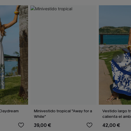
l Daydream
Minivestido tropical "Away for a
Vestido largo t
While"
calienta el am
39,00 €
42,00 €