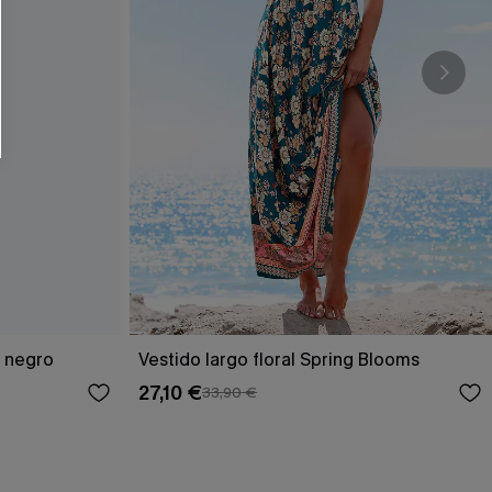
RSE
r este formulario, usted acepta nuestros
acidad
, y además acepta recibir correos
ticos de Cupshe en cualquier momento del
r ninguna compra. Podemos utilizar la
ductos y ofertas adaptados a su perfil.
o negro
Vestido largo floral Spring Blooms
27,10 €
33,90 €