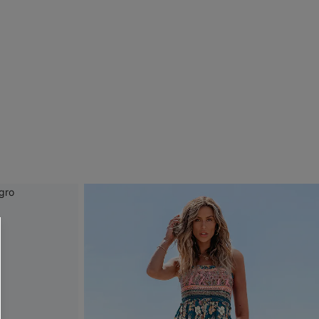
 CUPSHE?
ompra mínima