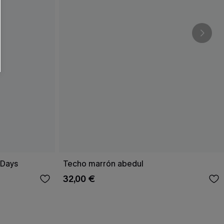
RSE
r este formulario, usted acepta nuestros
acidad
, y además acepta recibir correos
ticos de Cupshe en cualquier momento del
r ninguna compra. Podemos utilizar la
ductos y ofertas adaptados a su perfil.
 Days
Techo marrón abedul
32,00 €