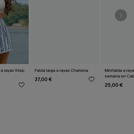
 a rayas Step
Falda larga a rayas Charisma
Minifalda a ray
semana en Ca
37,00 €
25,00 €