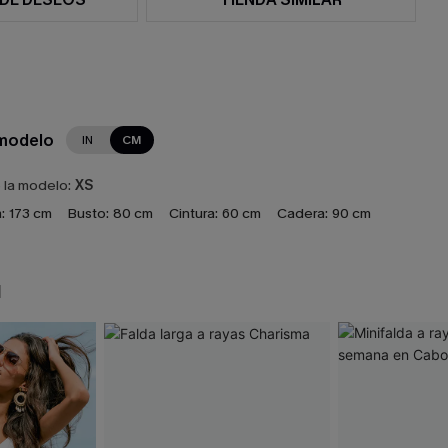
 modelo
IN
CM
e la modelo:
XS
:
173 cm
Busto:
80 cm
Cintura:
60 cm
Cadera:
90 cm
N