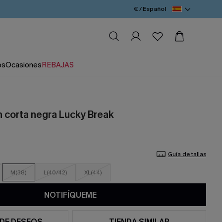
€ / Español
os
Ocasiones
REBAJAS
n corta negra Lucky Break
Guía de tallas
M(38)
L(40/42)
XL(44)
NOTIFÍQUEME
 DE DESEOS
TIENDA SIMILAR