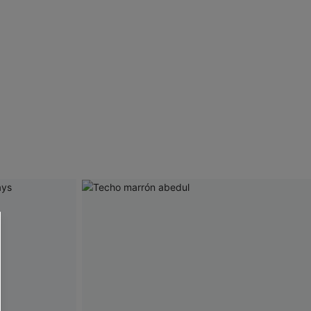
 CUPSHE?
ompra mínima