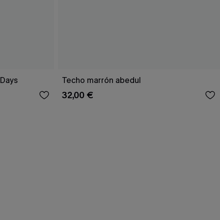
 Days
Techo marrón abedul
32,00 €