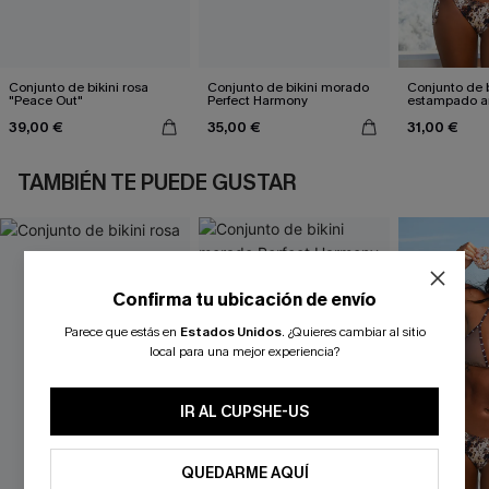
Conjunto de bikini rosa
Conjunto de bikini morado
Conjunto de b
"Peace Out"
Perfect Harmony
estampado a
atractivo
39,00 €
35,00 €
31,00 €
TAMBIÉN TE PUEDE GUSTAR
Confirma tu ubicación de envío
Parece que estás en
Estados Unidos
.
¿Quieres cambiar al sitio
local para una mejor experiencia?
IR AL CUPSHE-US
QUEDARME AQUÍ