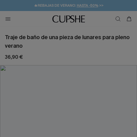
👒PROMOCIÓN DE VERANO:
-10% EN 2 VESTIDOS
>>
🚚ENVÍO GRATUITO A PARTIR DE 49 € >>
💌¡SUSCRIBIRSE & GANAR -10% EXTRA!
Traje de baño de una pieza de lunares para pleno
verano
36,90 €