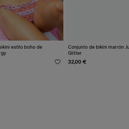
ikini estilo boho de
Conjunto de bikini marrón J
rgy
Glitter
32,00 €