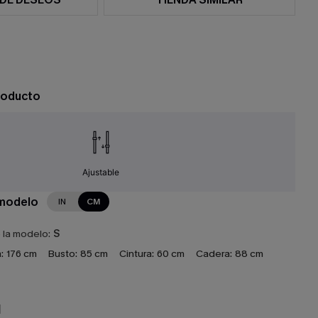
roducto
Ajustable
 modelo
IN
CM
e la modelo:
S
:
176 cm
Busto:
85 cm
Cintura:
60 cm
Cadera:
88 cm
N