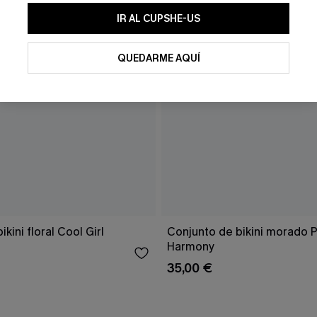
IR AL CUPSHE-US
QUEDARME AQUÍ
kini floral Cool Girl
Conjunto de bikini morado 
Harmony
35,00 €