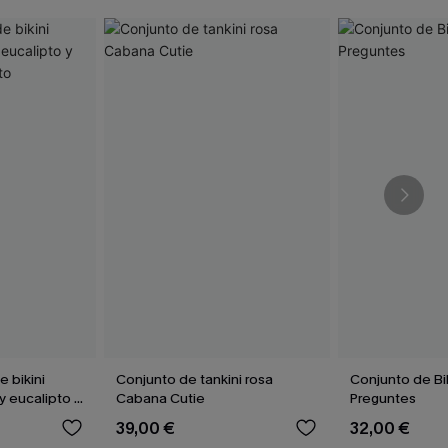
 bikini
Conjunto de tankini rosa
Conjunto de Bik
y eucalipto y
Cabana Cutie
Preguntes
alto
39,00 €
32,00 €