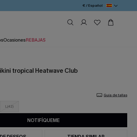
€ / Español
os
Ocasiones
REBAJAS
ikini tropical Heatwave Club
Guía de tallas
L(42)
NOTIFÍQUEME
 DE DESEOS
TIENDA SIMILAR