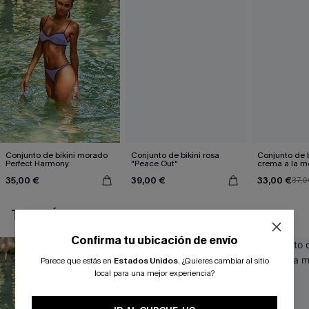
Conjunto de bikini morado
Conjunto de bikini rosa
Conjunto de b
Perfect Harmony
"Peace Out"
crema a la 
35,00 €
39,00 €
33,00 €
37,0
TAMBIÉN TE PUEDE GUSTAR
Confirma tu ubicación de envío
Parece que estás en
Estados Unidos
.
¿Quieres cambiar al sitio
local para una mejor experiencia?