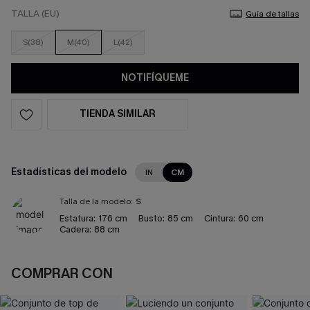
TALLA (EU)
Guía de tallas
S(38)
M(40)
L(42)
NOTIFÍQUEME
TIENDA SIMILAR
Estadísticas del modelo
IN
CM
Talla de la modelo:
S
Estatura:
176 cm
Busto:
85 cm
Cintura:
60 cm
Cadera:
88 cm
COMPRAR CON