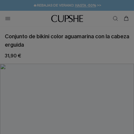
👒PROMOCIÓN DE VERANO:
-10% EN 2 VESTIDOS
>>
🚚ENVÍO GRATUITO A PARTIR DE 49 € >>
💌¡SUSCRIBIRSE & GANAR -10% EXTRA!
Conjunto de bikini color aguamarina con la cabeza
erguida
31,90 €