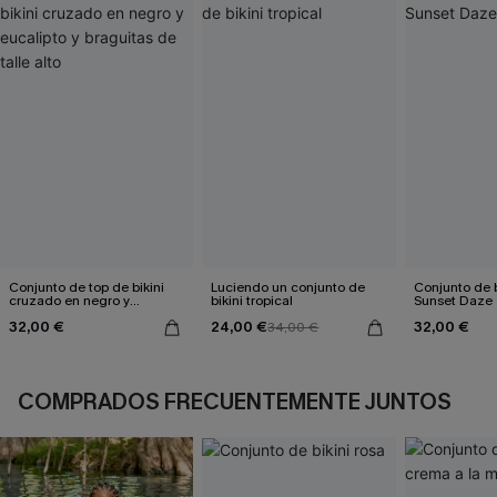
Conjunto de top de bikini
Luciendo un conjunto de
Conjunto de bi
cruzado en negro y
bikini tropical
Sunset Daze
eucalipto y braguitas de
32,00 €
24,00 €
32,00 €
talle alto
34,00 €
COMPRADOS FRECUENTEMENTE JUNTOS