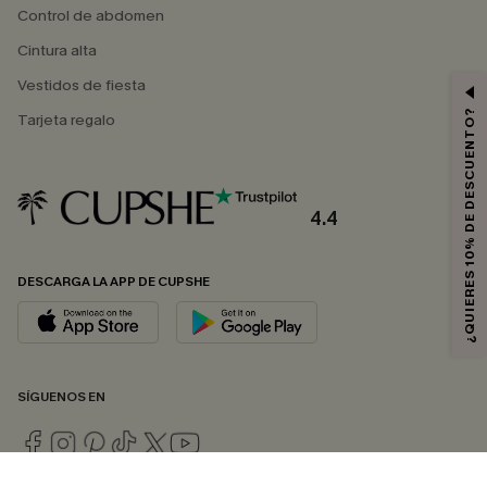
Control de abdomen
Cintura alta
Vestidos de fiesta
¿QUIERES 10% DE DESCUENTO?
Tarjeta regalo
4.4
DESCARGA LA APP DE CUPSHE
SÍGUENOS EN