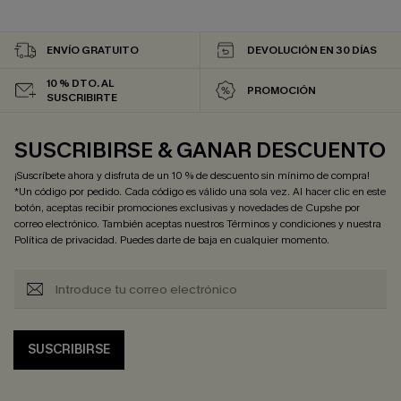
ENVÍO GRATUITO
DEVOLUCIÓN EN 30 DÍAS
10 % DTO. AL
PROMOCIÓN
SUSCRIBIRTE
SUSCRIBIRSE & GANAR DESCUENTO
¡Suscríbete ahora y disfruta de un 10 % de descuento sin mínimo de compra!
*Un código por pedido. Cada código es válido una sola vez. Al hacer clic en este
botón, aceptas recibir promociones exclusivas y novedades de Cupshe por
correo electrónico. También aceptas nuestros
Términos y condiciones
y nuestra
Política de privacidad
. Puedes darte de baja en cualquier momento.
SUSCRIBIRSE