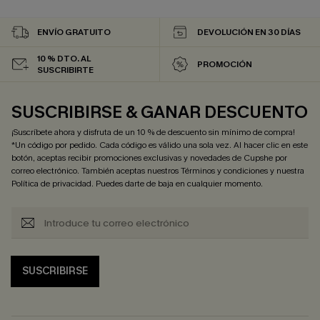
ENVÍO GRATUITO
DEVOLUCIÓN EN 30 DÍAS
10 % DTO. AL
PROMOCIÓN
SUSCRIBIRTE
SUSCRIBIRSE & GANAR DESCUENTO
¡Suscríbete ahora y disfruta de un 10 % de descuento sin mínimo de compra!
*Un código por pedido. Cada código es válido una sola vez. Al hacer clic en este
botón, aceptas recibir promociones exclusivas y novedades de Cupshe por
correo electrónico. También aceptas nuestros
Términos y condiciones
y nuestra
Política de privacidad
. Puedes darte de baja en cualquier momento.
SUSCRIBIRSE