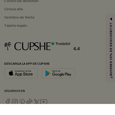
Control de abdomen
Cintura alta
Vestidos de fiesta
¿QUIERES 10% DE DESCUENTO?
Tarjeta regalo
4.4
DESCARGA LA APP DE CUPSHE
SÍGUENOS EN