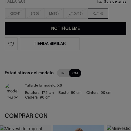
TALLA (EU)
Guía de tallas
XS(34)
S(36)
M(38)
L(40/42)
XL(44)
NOTIFÍQUEME
TIENDA SIMILAR
Estadísticas del modelo
IN
CM
Talla de la modelo:
XS
Estatura:
173 cm
Busto:
80 cm
Cintura:
60 cm
Cadera:
90 cm
COMPRAR CON