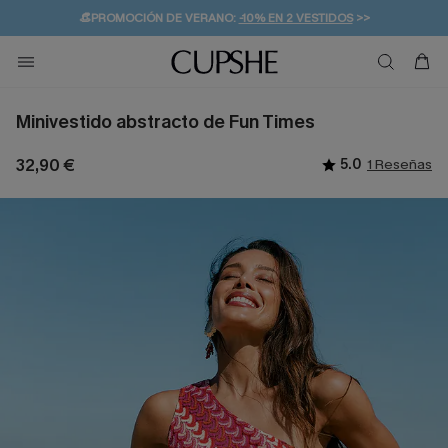
👒PROMOCIÓN DE VERANO:
-10% EN 2 VESTIDOS
>>
🚚ENVÍO GRATUITO A PARTIR DE 49 € >>
💌¡SUSCRIBIRSE & GANAR -10% EXTRA!
Minivestido abstracto de Fun Times
32,90 €
5.0
1 Reseñas