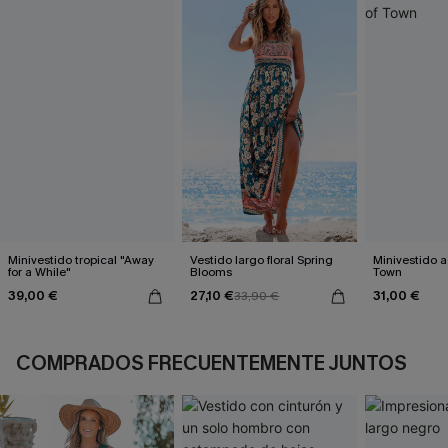
Minivestido tropical "Away
Vestido largo floral Spring
Minivestido a
for a While"
Blooms
Town
39,00 €
27,10 €
31,00 €
33,90 €
COMPRADOS FRECUENTEMENTE JUNTOS