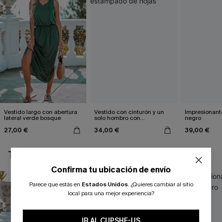
Vestido largo con abertura
Vestido con cinturón y un
Impresionante
lateral verde bosque
solo hombro con
negro
estampado de hojas
27,00 €
34,00 €
39,00 €
TAMBIÉN TE PUEDE GUSTAR
Confirma tu ubicación de envío
Parece que estás en
Estados Unidos
.
¿Quieres cambiar al sitio
local para una mejor experiencia?
IR AL CUPSHE-US