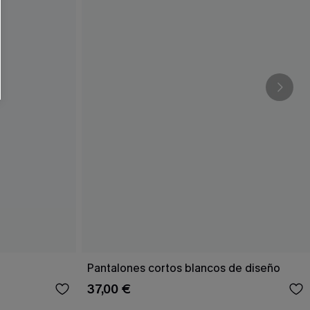
RSE
r este formulario, usted acepta nuestros
acidad
, y además acepta recibir correos
ticos de Cupshe en cualquier momento del
r ninguna compra. Podemos utilizar la
ductos y ofertas adaptados a su perfil.
Pantalones cortos blancos de diseño
37,00 €