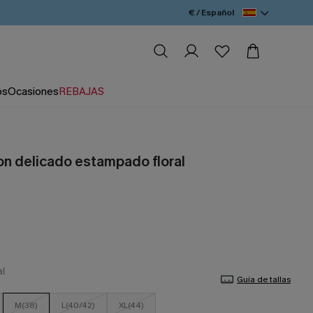
€ / Español
os
Ocasiones
REBAJAS
con delicado estampado floral
Guía de tallas
M(38)
L(40/42)
XL(44)