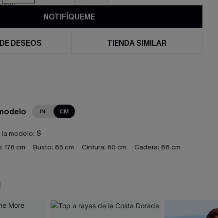
NOTIFÍQUEME
 DE DESEOS
TIENDA SIMILAR
 modelo
IN
CM
e la modelo:
S
:
176 cm
Busto:
85 cm
Cintura:
60 cm
Cadera:
88 cm
N