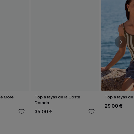
ne More
Top a rayas de la Costa
Top a rayas de
Dorada
29,00 €
35,00 €