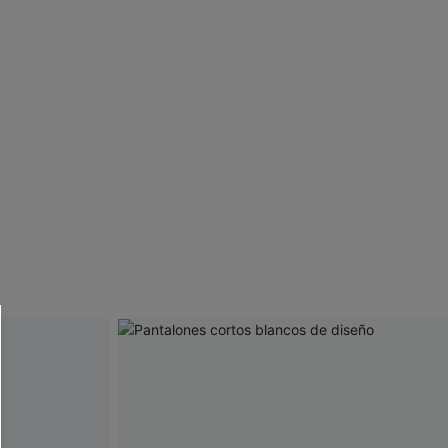
 CUPSHE?
ompra mínima