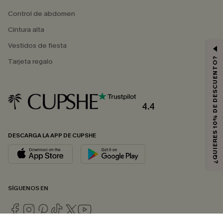
Control de abdomen
Cintura alta
Vestidos de fiesta
¿QUIERES 10% DE DESCUENTO?
Tarjeta regalo
4.4
DESCARGA LA APP DE CUPSHE
SÍGUENOS EN