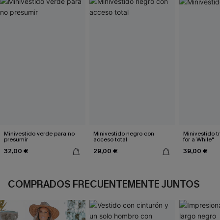
Minivestido verde para no
Minivestido negro con
Minivestido t
presumir
acceso total
for a While"
32,00 €
29,00 €
39,00 €
COMPRADOS FRECUENTEMENTE JUNTOS