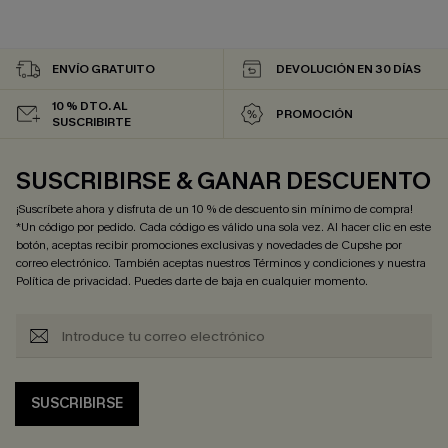
ENVÍO GRATUITO
DEVOLUCIÓN EN 30 DÍAS
10 % DTO. AL
PROMOCIÓN
SUSCRIBIRTE
SUSCRIBIRSE & GANAR DESCUENTO
¡Suscríbete ahora y disfruta de un 10 % de descuento sin mínimo de compra!
*Un código por pedido. Cada código es válido una sola vez. Al hacer clic en este
botón, aceptas recibir promociones exclusivas y novedades de Cupshe por
correo electrónico. También aceptas nuestros
Términos y condiciones
y nuestra
Política de privacidad
. Puedes darte de baja en cualquier momento.
SUSCRIBIRSE