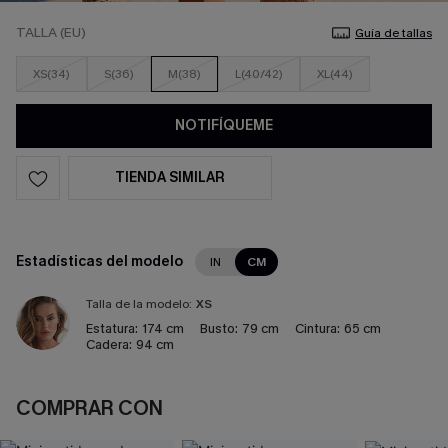
TALLA (EU)
Guía de tallas
XS(34)
S(36)
M(38)
L(40/42)
XL(44)
NOTIFÍQUEME
TIENDA SIMILAR
Estadísticas del modelo
IN
CM
Talla de la modelo:
XS
Estatura:
174 cm
Busto:
79 cm
Cintura:
65 cm
Cadera:
94 cm
COMPRAR CON