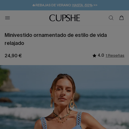
👒PROMOCIÓN DE VERANO:
-10% EN 2 VESTIDOS
>>
🚚ENVÍO GRATUITO A PARTIR DE 49 € >>
💌¡SUSCRIBIRSE & GANAR -10% EXTRA!
Minivestido ornamentado de estilo de vida
relajado
24,90 €
4.0
1 Reseñas