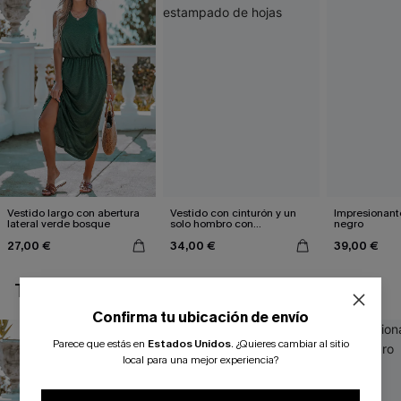
Vestido largo con abertura
Vestido con cinturón y un
Impresionante
lateral verde bosque
solo hombro con
negro
estampado de hojas
27,00 €
34,00 €
39,00 €
TAMBIÉN TE PUEDE GUSTAR
Confirma tu ubicación de envío
Parece que estás en
Estados Unidos
.
¿Quieres cambiar al sitio
local para una mejor experiencia?