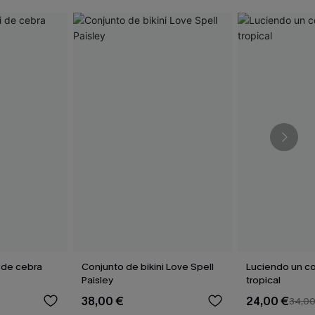
i de cebra
Conjunto de bikini Love Spell
Luciendo un co
Paisley
tropical
38,00 €
24,00 €
34,0