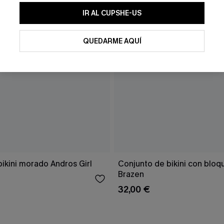
IR AL CUPSHE-US
QUEDARME AQUÍ
ikini morado Andros Girl
Conjunto de bikini con bloq
Brazen
32,00 €