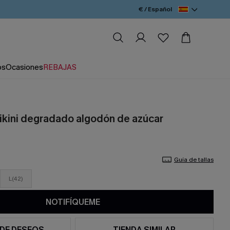
€ / Español
os
Ocasiones
REBAJAS
ikini degradado algodón de azúcar
Guía de tallas
L(42)
NOTIFÍQUEME
 DE DESEOS
TIENDA SIMILAR