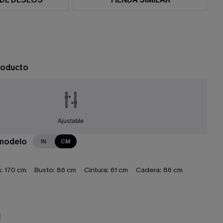
roducto
Ajustable
 modelo
IN
CM
:
170 cm
Busto:
86 cm
Cintura:
61 cm
Cadera:
86 cm
N