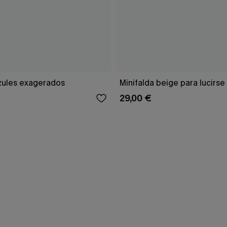
zules exagerados
Minifalda beige para lucirse
29,00 €