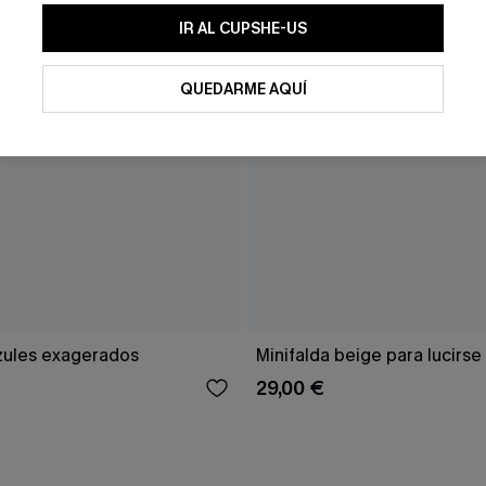
IR AL CUPSHE-US
QUEDARME AQUÍ
zules exagerados
Minifalda beige para lucirse
29,00 €