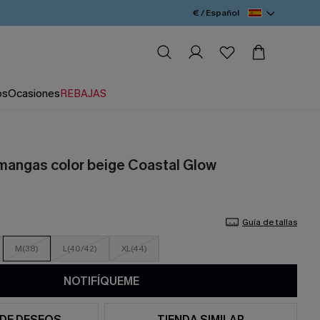
€ / Español
os
Ocasiones
REBAJAS
mangas color beige Coastal Glow
Guía de tallas
M(38)
L(40/42)
XL(44)
NOTIFÍQUEME
 DE DESEOS
TIENDA SIMILAR