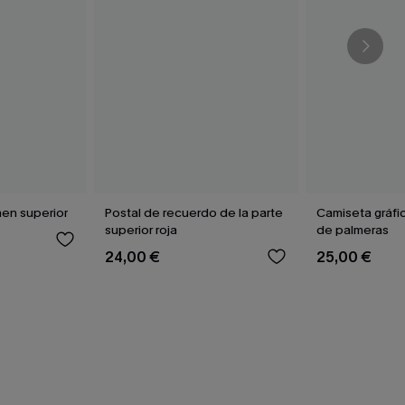
en superior
Postal de recuerdo de la parte
Camiseta gráfi
superior roja
de palmeras
24,00 €
25,00 €