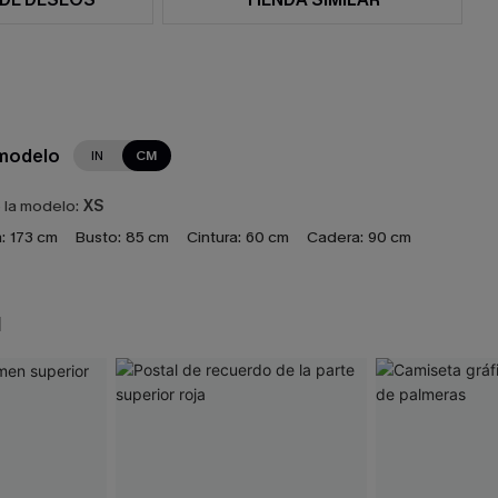
 modelo
IN
CM
e la modelo:
XS
:
173 cm
Busto:
85 cm
Cintura:
60 cm
Cadera:
90 cm
N