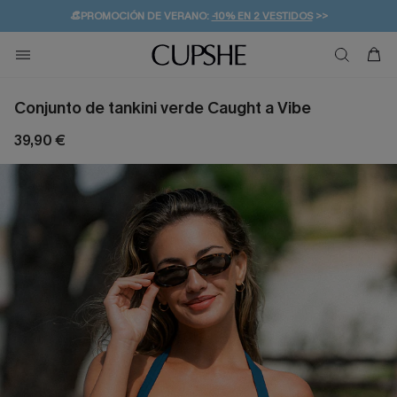
👒PROMOCIÓN DE VERANO:
-10% EN 2 VESTIDOS
>>
🚚ENVÍO GRATUITO A PARTIR DE 49 € >>
💌¡SUSCRIBIRSE & GANAR -10% EXTRA!
Conjunto de tankini verde Caught a Vibe
39,90 €