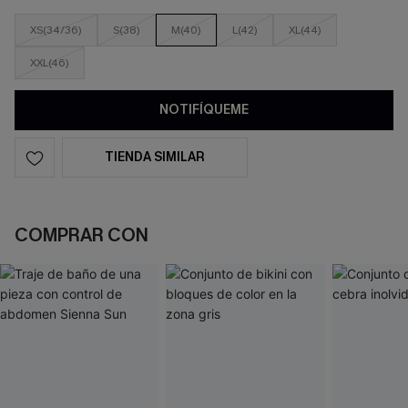
XS(34/36)
S(38)
M(40)
L(42)
XL(44)
XXL(46)
NOTIFÍQUEME
TIENDA SIMILAR
COMPRAR CON