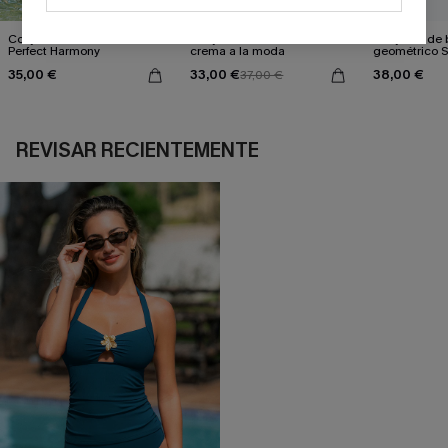
Conjunto de bikini morado
Conjunto de bikini color
Conjunto de b
Perfect Harmony
crema a la moda
geométrico 
35,00 €
33,00 €
38,00 €
37,00 €
REVISAR RECIENTEMENTE