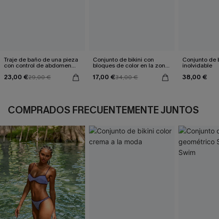
Traje de baño de una pieza
Conjunto de bikini con
Conjunto de b
con control de abdomen
bloques de color en la zona
inolvidable
Sienna Sun
gris
23,00 €
17,00 €
38,00 €
29,00 €
34,00 €
COMPRADOS FRECUENTEMENTE JUNTOS