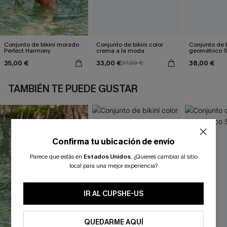
Conjunto de bikini morado
Conjunto de bikini color
Conjunto de b
Perfect Harmony
crema a la moda
geométrico 
35,00 €
33,00 €
38,00 €
37,00 €
TAMBIÉN TE PUEDE GUSTAR
Confirma tu ubicación de envío
Parece que estás en
Estados Unidos
.
¿Quieres cambiar al sitio
local para una mejor experiencia?
IR AL CUPSHE-US
QUEDARME AQUÍ