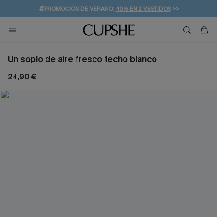
👒PROMOCIÓN DE VERANO:
-10% EN 2 VESTIDOS
>>
🚚ENVÍO GRATUITO A PARTIR DE 49 € >>
💌¡SUSCRIBIRSE & GANAR -10% EXTRA!
Un soplo de aire fresco techo blanco
24,90 €