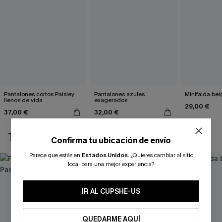
Pantalones cortos Paisley
Pantalones azules
Minifalda bei
llenos de vida
exagerados
29,00 €
37,00 €
32,00 €
TAMBIÉN TE PUEDE GUSTAR
Confirma tu ubicación de envío
Parece que estás en
Estados Unidos
.
¿Quieres cambiar al sitio
local para una mejor experiencia?
IR AL CUPSHE-US
QUEDARME AQUÍ