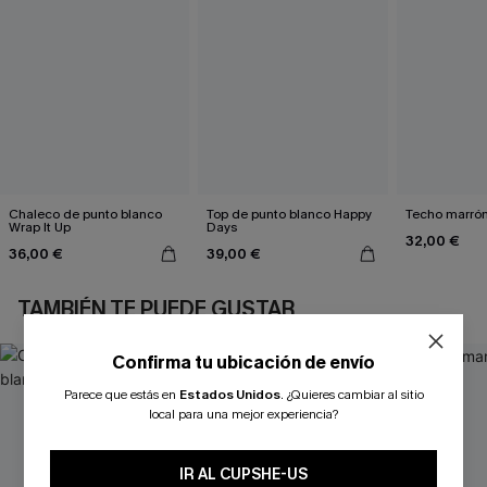
Chaleco de punto blanco
Top de punto blanco Happy
Techo marrón
Wrap It Up
Days
32,00 €
36,00 €
39,00 €
TAMBIÉN TE PUEDE GUSTAR
Confirma tu ubicación de envío
Parece que estás en
Estados Unidos
.
¿Quieres cambiar al sitio
local para una mejor experiencia?
IR AL CUPSHE-US