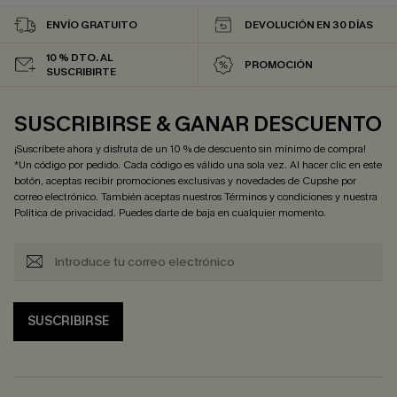
ENVÍO GRATUITO
DEVOLUCIÓN EN 30 DÍAS
10 % DTO. AL
PROMOCIÓN
SUSCRIBIRTE
SUSCRIBIRSE & GANAR DESCUENTO
¡Suscríbete ahora y disfruta de un 10 % de descuento sin mínimo de compra!
*Un código por pedido. Cada código es válido una sola vez. Al hacer clic en este
botón, aceptas recibir promociones exclusivas y novedades de Cupshe por
correo electrónico. También aceptas nuestros
Términos y condiciones
y nuestra
Política de privacidad
. Puedes darte de baja en cualquier momento.
SUSCRIBIRSE