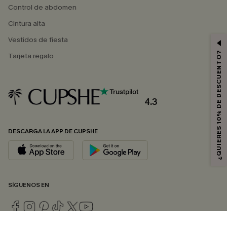
Control de abdomen
Cintura alta
Vestidos de fiesta
¿QUIERES 10% DE DESCUENTO?
Tarjeta regalo
4.3
DESCARGA LA APP DE CUPSHE
SÍGUENOS EN