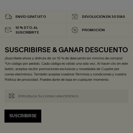
ENVÍO GRATUITO
DEVOLUCIÓN EN 30 DÍAS
10 % DTO. AL
PROMOCIÓN
SUSCRIBIRTE
SUSCRIBIRSE & GANAR DESCUENTO
¡Suscríbete ahora y disfruta de un 10 % de descuento sin mínimo de compra!
*Un código por pedido. Cada código es válido una sola vez. Al hacer clic en este
botón, aceptas recibir promociones exclusivas y novedades de Cupshe por
correo electrónico. También aceptas nuestros
Términos y condiciones
y nuestra
Política de privacidad
. Puedes darte de baja en cualquier momento.
SUSCRIBIRSE