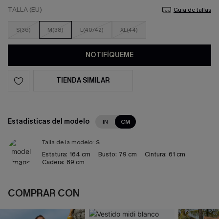
TALLA (EU)
Guía de tallas
S(36)
M(38)
L(40/42)
XL(44)
NOTIFÍQUEME
TIENDA SIMILAR
Estadísticas del modelo
IN
CM
Talla de la modelo:
S
Estatura:
164 cm
Busto:
79 cm
Cintura:
61 cm
Cadera:
89 cm
COMPRAR CON