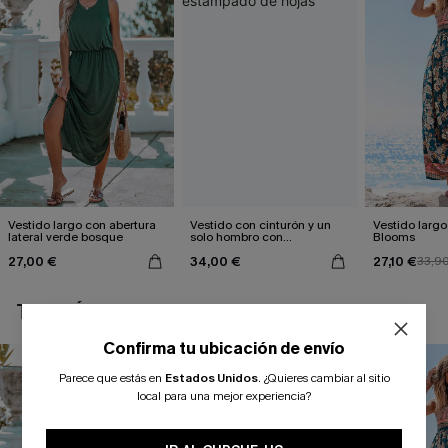
Vestido largo con abertura
Vestido con cinturón y un
Vestido largo 
lateral verde bosque
solo hombro con
Blooms
estampado de hojas
27,00 €
34,00 €
27,10 €
33,9
TAMBIÉN TE PUEDE GUSTAR
Confirma tu ubicación de envío
Parece que estás en
Estados Unidos
.
¿Quieres cambiar al sitio
local para una mejor experiencia?