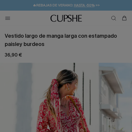
💌¡SUSCRIBIRSE & GANAR -10% EXTRA!
🚚ENVÍO GRATUITO A PARTIR DE 49 € >>
Vestido largo de manga larga con estampado
paisley burdeos
36,90 €