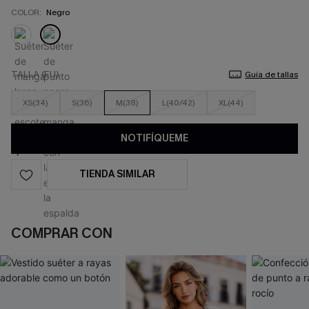
COLOR:
Negro
TALLA (EU)
Guía de tallas
XS(34)
S(36)
M(38)
L(40/42)
XL(44)
NOTIFÍQUEME
TIENDA SIMILAR
COMPRAR CON