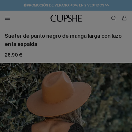
👒PROMOCIÓN DE VERANO:
-10% EN 2 VESTIDOS
>>
🚚ENVÍO GRATUITO A PARTIR DE 49 € >>
💌¡SUSCRIBIRSE & GANAR -10% EXTRA!
Suéter de punto negro de manga larga con lazo
en la espalda
28,90 €