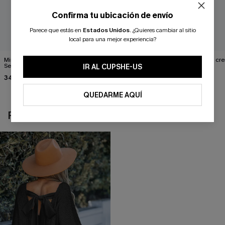
Confirma tu ubicación de envío
Parece que estás en
Estados Unidos
.
¿Quieres cambiar al sitio
local para una mejor experiencia?
Minivestido negro Glow
Cárdigan marrón de estilo
Cárdigan cr
Season
exagerado
IR AL CUPSHE-US
43,00 €
34,00 €
39,00 €
QUEDARME AQUÍ
REVISAR RECIENTEMENTE