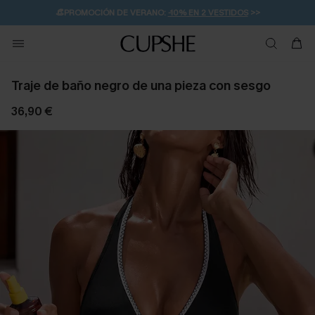
👒PROMOCIÓN DE VERANO:
-10% EN 2 VESTIDOS
>>
🚚ENVÍO GRATUITO A PARTIR DE 49 € >>
💌¡SUSCRIBIRSE & GANAR -10% EXTRA!
Traje de baño negro de una pieza con sesgo
36,90 €