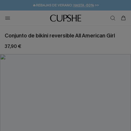
🔥REBAJAS DE VERANO:
HASTA -50%
>>
🚚ENVÍO GRATUITO A PARTIR DE 49 € >>
💌¡SUSCRIBIRSE & GANAR -10% EXTRA!
Conjunto de bikini reversible All American Girl
37,90 €