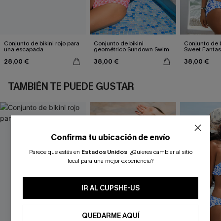
Conjunto de bikini rojo para
Conjunto de bikini
Conjunto de bi
una escapada
geométrico Sundown Swim
Sweet Fantas
28,00 €
38,00 €
38,00 €
TAMBIÉN TE PUEDE GUSTAR
Confirma tu ubicación de envío
Parece que estás en
Estados Unidos
.
¿Quieres cambiar al sitio
local para una mejor experiencia?
IR AL CUPSHE-US
QUEDARME AQUÍ