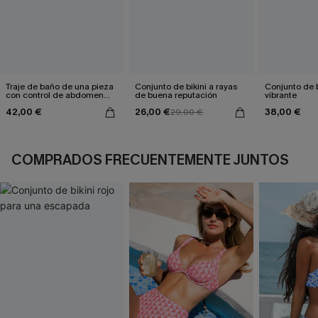
Traje de baño de una pieza
Conjunto de bikini a rayas
Conjunto de bi
con control de abdomen
de buena reputación
vibrante
Poolside Mood
42,00 €
26,00 €
38,00 €
29,00 €
COMPRADOS FRECUENTEMENTE JUNTOS