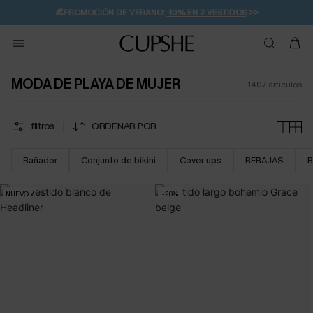
👒PROMOCIÓN DE VERANO:
-10% EN 2 VESTIDOS
>>
🚚ENVÍO GRATUITO A PARTIR DE 49 € >>
💌¡SUSCRIBIRSE & GANAR -10% EXTRA!
MODA DE PLAYA DE MUJER
1407
artículos
filtros
ORDENAR POR
Bañador
Conjunto de bikini
Cover ups
REBAJAS
B
NUEVO
-20%