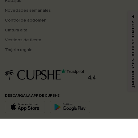
Rebajas
Novedades semanales
Control de abdomen
¿QUIERES 10% DE DESCUENTO?
Cintura alta
Vestidos de fiesta
Tarjeta regalo
4.4
DESCARGA LA APP DE CUPSHE
SÍGUENOS EN