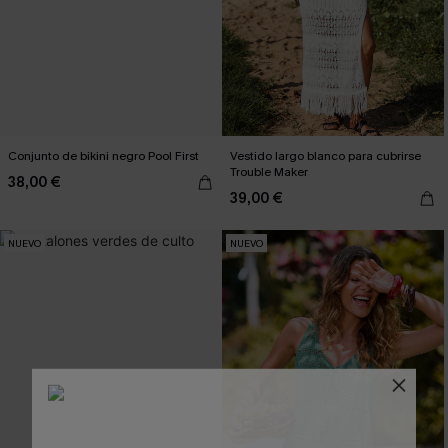
Conjunto de bikini negro Pool First
Vestido largo blanco para cubrirse
Trouble Maker
38,00 €
39,00 €
NUEVO
NUEVO