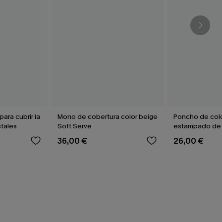
ara cubrir la
Mono de cobertura color beige
Poncho de colo
tales
Soft Serve
estampado de 
36,00 €
26,00 €