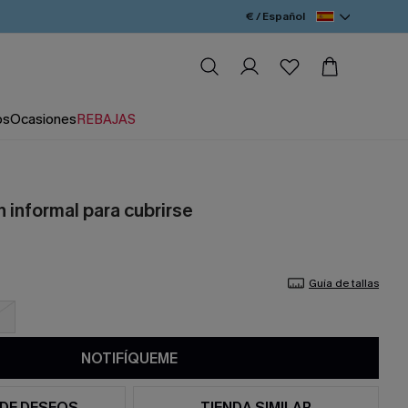
€ / Español
os
Ocasiones
REBAJAS
 informal para cubrirse
Guía de tallas
NOTIFÍQUEME
 DE DESEOS
TIENDA SIMILAR