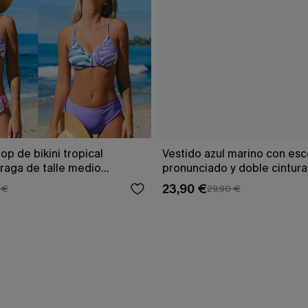
op de bikini tropical
Vestido azul marino con es
braga de talle medio
pronunciado y doble cintur
23,90 €
 €
29,90 €