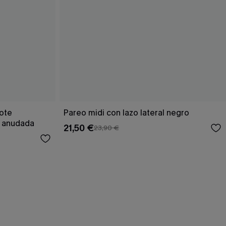
cote
Pareo midi con lazo lateral negro
a anudada
21,50 €
23,90 €