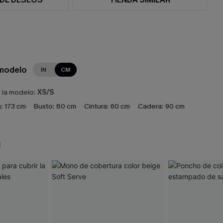
 modelo
IN
CM
e la modelo:
XS/S
:
173 cm
Busto:
80 cm
Cintura:
60 cm
Cadera:
90 cm
N