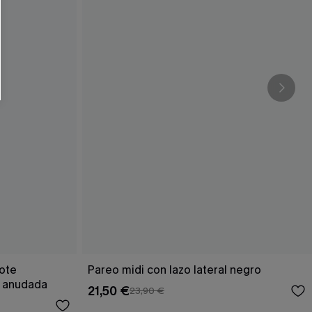
RSE
r este formulario, usted acepta nuestros
acidad
, y además acepta recibir correos
ticos de Cupshe en cualquier momento del
r ninguna compra. Podemos utilizar la
ductos y ofertas adaptados a su perfil.
cote
Pareo midi con lazo lateral negro
a anudada
21,50 €
23,90 €