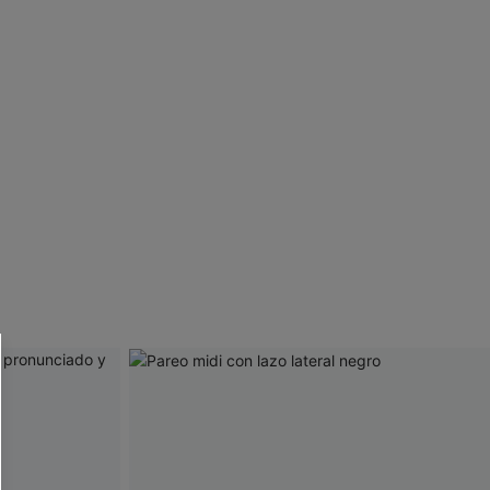
 CUPSHE?
ompra mínima