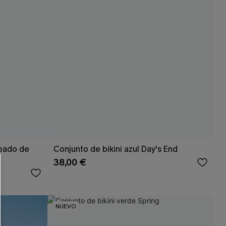
 CUPSHE?
mpado de
Conjunto de bikini azul Day's End
ompra mínima
38,00 €
NUEVO