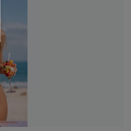
RSE
r este formulario, usted acepta nuestros
acidad
, y además acepta recibir correos
ticos de Cupshe en cualquier momento del
r ninguna compra. Podemos utilizar la
ductos y ofertas adaptados a su perfil.