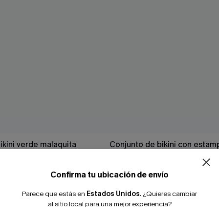
¿NUEVO EN
ikini verde malaquita
Conjunto de bikini con esta
-10% extra sin c
leopardo Hot Spot
35,00 €
Confirma tu ubicación de envío
Parece que estás en
Estados Unidos
.
¿Quieres cambiar
al sitio local para una mejor experiencia?