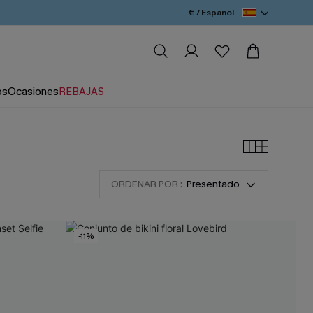
€ / Español
os
Ocasiones
REBAJAS
ORDENAR POR :
Presentado
-11%