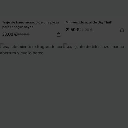
Traje de baño morado de una pieza
Minivestido azul de Big Thrill
para recoger bayas
21,50 €
26,90 €
33,00 €
37,00 €
-10%
-9%