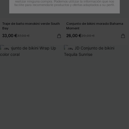
realizar ninguna compra. Podemos utilizar la información que nos
facilite para recomendarle productos y ofertas adaptados a su perfil.
Traje de baño monokini verde South
Conjunto de bikini morado Bahama
Bay
Moment
33,00 €
26,00 €
37,00 €
29,00 €
-11%
-11%