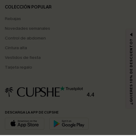
COLECCIÓN POPULAR
Rebajas
Novedades semanales
Control de abdomen
¿QUIERES 10% DE DESCUENTO?
Cintura alta
Vestidos de fiesta
Tarjeta regalo
4.4
DESCARGA LA APP DE CUPSHE