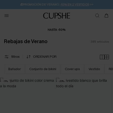
👒PROMOCIÓN DE VERANO:
-10% EN 2 VESTIDOS
>>
🚚ENVÍO GRATUITO A PARTIR DE 49 € >>
💌¡SUSCRIBIRSE & GANAR -10% EXTRA!
HASTA -50%
Rebajas de Verano
385
artículos
filtros
ORDENAR POR
Bañador
Conjunto de bikini
Cover ups
Vestido
RE
-11%
-20%