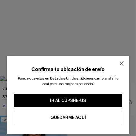
Confirma tu ubicación de envío
Parece que estás en
Estados Unidos
.
¿Quieres cambiar al sitio
¿NUEVO EN CUPSHE?
local para una mejor experiencia?
x JOJO En la villa Pareo
Conjunto de bikini rosa néctar
melocotón
37,00 €
-10% extra sin compra mínima
IR AL CUPSHE-US
29,00 €
Miami Swim Week 2026
QUEDARME AQUÍ
-21%
SUSCRIBIRSE