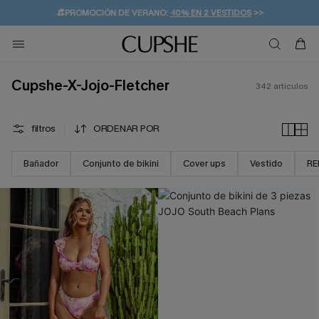
👒PROMOCIÓN DE VERANO:
-10% EN 2 VESTIDOS
>>
🚚ENVÍO GRATUITO A PARTIR DE 49 € >>
💌¡SUSCRIBIRSE & GANAR -10% EXTRA!
Cupshe-X-Jojo-Fletcher
342
artículos
filtros
ORDENAR POR
Bañador
Conjunto de bikini
Cover ups
Vestido
RE