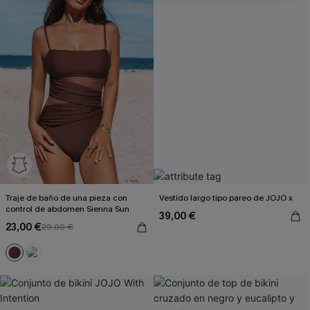
Al proporcionar su información de contacto y enviar este formulario,
usted acepta nuestros
Términos y condiciones
y nuestra
Política de
privacidad
, y además acepta recibir correos electrónicos
promocionales y personalizados automáticos de Cupshe en
cualquier momento del día. No se requiere consentimiento para
realizar ninguna compra. Podemos utilizar la información que nos
facilite para recomendarle productos y ofertas adaptados a su perfil.
Traje de baño de una pieza con
Vestido largo tipo pareo de JOJO x
control de abdomen Sienna Sun
39,00 €
23,00 €
29,00 €