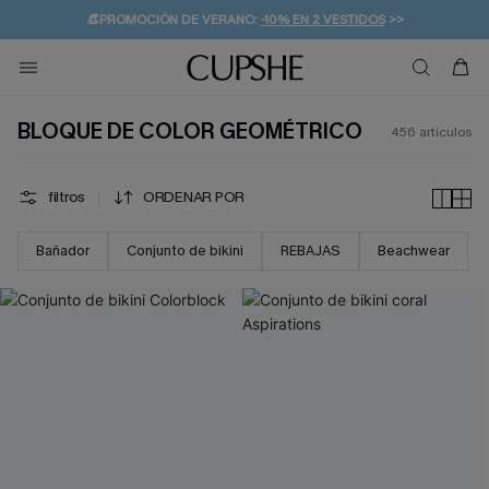
👒PROMOCIÓN DE VERANO:
-10% EN 2 VESTIDOS
>>
🚚ENVÍO GRATUITO A PARTIR DE 49 € >>
💌¡SUSCRIBIRSE & GANAR -10% EXTRA!
BLOQUE DE COLOR GEOMÉTRICO
456
artículos
filtros
ORDENAR POR
Bañador
Conjunto de bikini
REBAJAS
Beachwear