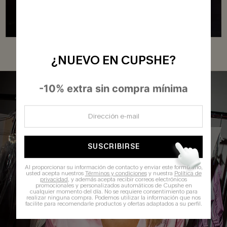
¿NUEVO EN CUPSHE?
-10% extra sin compra mínima
SUSCRIBIRSE
Al proporcionar su información de contacto y enviar este formulario,
usted acepta nuestros
Términos y condiciones
y nuestra
Política de
privacidad
, y además acepta recibir correos electrónicos
promocionales y personalizados automáticos de Cupshe en
cualquier momento del día. No se requiere consentimiento para
realizar ninguna compra. Podemos utilizar la información que nos
facilite para recomendarle productos y ofertas adaptados a su perfil.